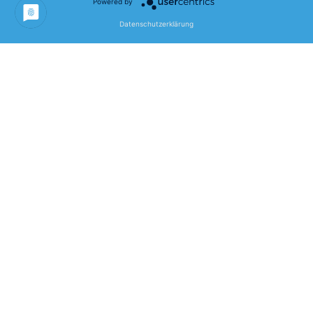
Powered by
Projekt- und
Datenschutzerklärung
Geschäftsmodellinhalte
Geschäftsmodellinnovation für die Topcom
Kommunikationssysteme GmbH im Bereich von
Robotic Process Automation (RPA).
Bearbeitung und Lösung wesentlicher „SaaS“-
Aspekte als Erweiterung des bestehenden
Geschäftsmodells. Definition und Bearbeitung
im Rahmen eines agilen Projekts mit den
Arbeitsinhalten:
IT-Architektur / Infrastruktur
Betriebsmodell / Organisation und
Geschäftsmodell